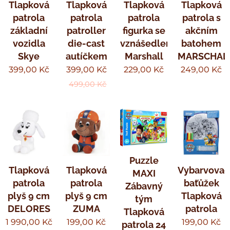
Tlapková
Tlapková
Tlapková
Tlapková
patrola
patrola
patrola
patrola s
základní
patroller
figurka se
akčním
vozidla
die-cast
vznášedlem
batohem
Skye
autíčkem
Marshall
MARSCHAL
399,00
Kč
399,00
Kč
229,00
Kč
249,00
Kč
499,00
Kč
Puzzle
Tlapková
Tlapková
Vybarvovac
MAXI
patrola
patrola
baťůžek
Zábavný
plyš 9 cm
plyš 9 cm
Tlapková
tým
DELORES
ZUMA
patrola
Tlapková
1 990,00
Kč
199,00
Kč
199,00
Kč
patrola 24