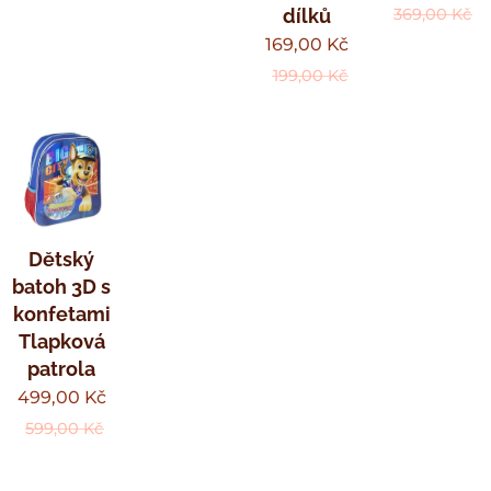
dílků
369,00
Kč
169,00
Kč
199,00
Kč
Dětský
batoh 3D s
konfetami
Tlapková
patrola
499,00
Kč
599,00
Kč