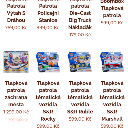
Boombox
Patrola
Patrola
patrola
Tlapková
Výtah S
Policejní
Die-Cast
patrola
Dráhou
Stanice
Big Truck
599,00
Kč
Náklaďák
769,00
Kč
999,00
Kč
179,00
Kč
Tlapková
Tlapková
Tlapková
Tlapková
patrola
patrola
patrola
patrola
záchrana
tématická
tématická
tématická
města
vozidla
vozidla
vozidla
S&R
S&R Ruble
S&R
1 299,00
Kč
Rocky
Marshall
599,00
Kč
1 799,00
Kč
599,00
Kč
599,00
Kč