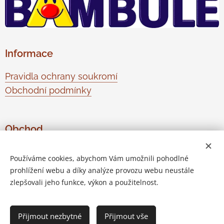
Informace
Pravidla ochrany soukromí
Obchodní podmínky
Obchod
O nás
Používáme cookies, abychom Vám umožnili pohodlné
Kontaktujte nás
prohlížení webu a díky analýze provozu webu neustále
Odstoupení od smlouvy
zlepšovali jeho funkce, výkon a použitelnost.
Přijmout nezbytné
Přijmout vše
Vytvořeno službou
Webnode
Cookies