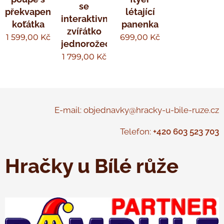
se
překvapením
létající
interaktivní
koťátka
panenka
zvířátko
1 599,00
Kč
699,00
Kč
jednorožec
1 799,00
Kč
E-mail: objednavky@hracky-u-bile-ruze.cz
Telefon:
+420 603 523 703
Hračky u Bílé růže