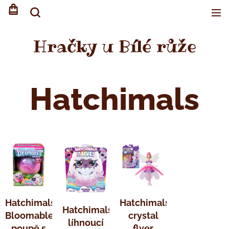
Hračky u Bílé růže
Hatchimals
Hatchimals
Hatchimals
Hatchimals
Bloomables
crystal
líhnoucí
poupě s
flyer