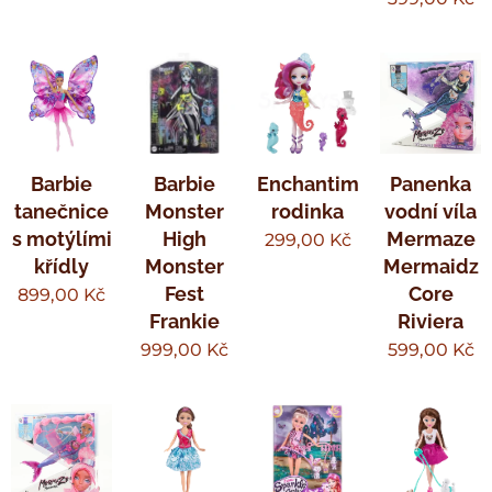
Barbie
Barbie
Enchantimals
Panenka
tanečnice
Monster
rodinka
vodní víla
s motýlími
High
Mermaze
299,00
Kč
křídly
Monster
Mermaidz
Fest
Core
899,00
Kč
Frankie
Riviera
999,00
Kč
599,00
Kč