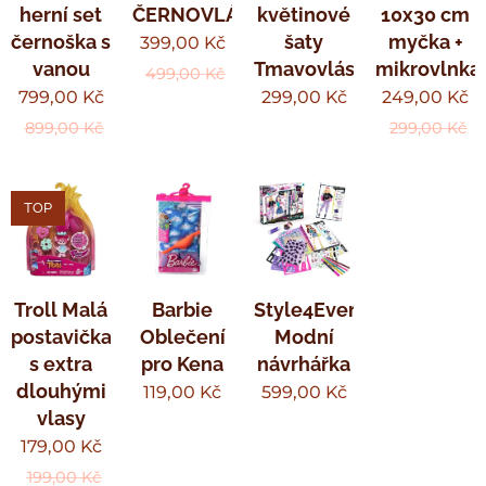
herní set
ČERNOVLÁSKA
květinové
10x30 cm
černoška s
šaty
myčka +
399,00
Kč
vanou
Tmavovláska
mikrovlnka
499,00
Kč
799,00
Kč
299,00
Kč
249,00
Kč
899,00
Kč
299,00
Kč
TOP
Troll Malá
Barbie
Style4Ever
postavička
Oblečení
Modní
s extra
pro Kena
návrhářka
dlouhými
119,00
Kč
599,00
Kč
vlasy
179,00
Kč
199,00
Kč