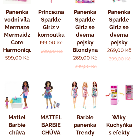
Panenka
Princezna
Panenka
Panenka
vodní víla
Sparkle
Sparkle
Sparkle
Mermaze
Girlz v
Girlz se
Girlz se
Mermaidz
kornoutku
dvěma
dvěma
Core
pejsky
pejsky
199,00
Kč
Harmonique
Blondýna
269,00
Kč
299,00
Kč
599,00
Kč
269,00
Kč
399,00
Kč
399,00
Kč
Mattel
MATTEL
Barbie
Wiky
Barbie
BARBIE
panenka
Kuchyňka
chůva
CHŮVA
Trendy
s efekty