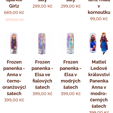
Girlz
v
299,00
Kč
299,00
Kč
kornoutku
669,00
Kč
99,00
Kč
699,00
Kč
Frozen
Frozen
Frozen
Mattel
panenka -
panenka -
panenka -
Ledové
Anna v
Elsa ve
Elsa v
království
černo-
fialových
modrých
Panenka
oranžových
šatech
šatech
Anna v
šatech
modro-
399,00
Kč
399,00
Kč
černých
399,00
Kč
šatech
399,00
Kč