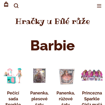
Hračky u Bílé růže
Barbie
Pečící
Panenka,
Panenka,
Princezna
sada
plesové
růžové
Sparkle
Sparkle
šaty
šaty
Girlz malá