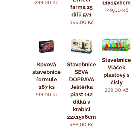
11x15x6cm
299,00
Kč
farma 25
149,00
Kč
dílů 5v1
499,00
Kč
Stavebnice
Kovová
Stavebnice
Vláček
stavebnice
SEVA
plastový s
formule
DOPRAVA
čísly
287 ks
Ještěrka
269,00
Kč
plast 112
399,00
Kč
dílků v
krabici
22x15x6cm
499,00
Kč