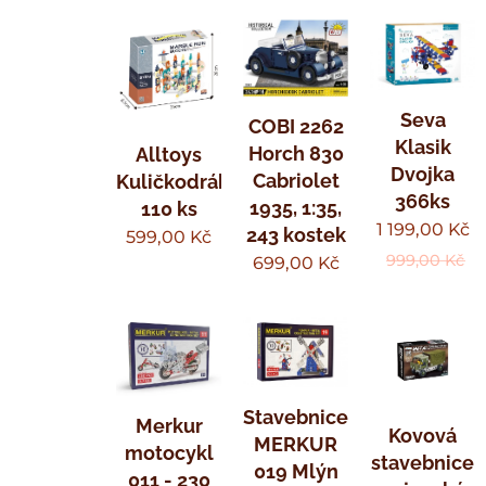
Seva
COBI 2262
Klasik
Horch 830
Alltoys
Dvojka
Cabriolet
Kuličkodráha
366ks
1935, 1:35,
110 ks
1 199,00
Kč
243 kostek
599,00
Kč
999,00
Kč
699,00
Kč
Stavebnice
Merkur
Kovová
MERKUR
motocykl
stavebnice
019 Mlýn
011 - 230