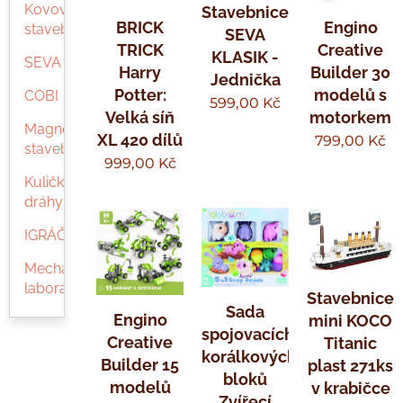
Kovové
Stavebnice
Engino
BRICK
stavebnice
SEVA
Creative
TRICK
KLASIK -
SEVA
Builder 30
Harry
Jednička
modelů s
Potter:
COBI
599,00
Kč
motorkem
Velká síň
Magnetické
XL 420 dílů
799,00
Kč
stavebnice
999,00
Kč
Kuličkové
dráhy
IGRÁČEK
Mechanická
laboratoř
Stavebnice
Sada
Engino
mini KOCO
spojovacích
Creative
Titanic
korálkových
Builder 15
plast 271ks
bloků
modelů
v krabičce
Zvířecí