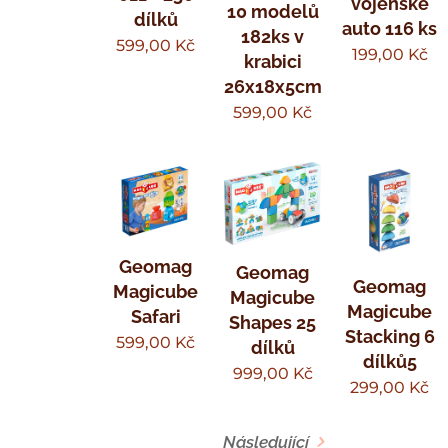
vojenské
10 modelů
dílků
auto 116 ks
182ks v
599,00
Kč
199,00
Kč
krabici
26x18x5cm
599,00
Kč
Geomag
Geomag
Geomag
Magicube
Magicube
Magicube
Safari
Shapes 25
Stacking 6
599,00
Kč
dílků
dílků5
999,00
Kč
299,00
Kč
Následující