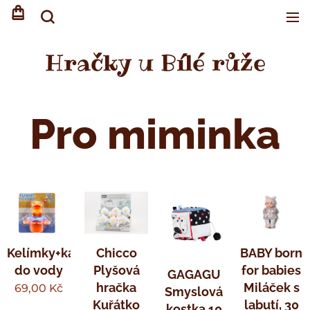
Hračky u Bílé růže
Pro miminka
Kelímky+kačenka
Chicco
BABY born
do vody
Plyšová
for babies
GAGAGU
hračka
Miláček s
69,00
Kč
Smyslová
Kuřátko
labutí, 30
kostka 10