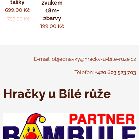
tašky
zvukem
699,00
Kč
18m+
2barvy
799,00
Kč
199,00
Kč
E-mail: objednavky@hracky-u-bile-ruze.cz
Telefon:
+420 603 523 703
Hračky u Bílé růže