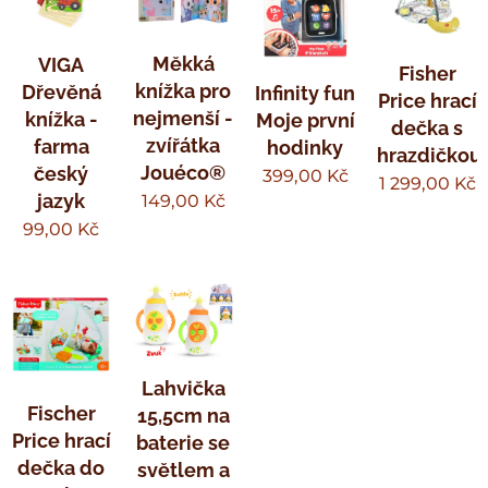
Měkká
VIGA
Fisher
knížka pro
Dřevěná
Infinity fun
Price hrací
nejmenší -
knížka -
Moje první
dečka s
zvířátka
farma
hodinky
hrazdičkou
Jouéco®
český
399,00
Kč
1 299,00
Kč
jazyk
149,00
Kč
99,00
Kč
Lahvička
Fischer
15,5cm na
Price hrací
baterie se
dečka do
světlem a