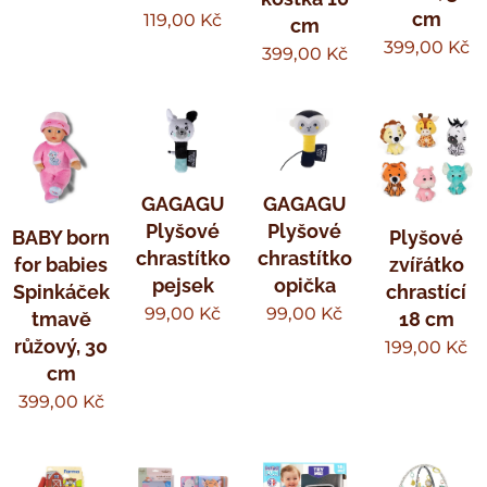
cm
119,00
Kč
cm
399,00
Kč
399,00
Kč
GAGAGU
GAGAGU
Plyšové
Plyšové
BABY born
Plyšové
chrastítko
chrastítko
for babies
zvířátko
pejsek
opička
Spinkáček
chrastící
99,00
Kč
99,00
Kč
tmavě
18 cm
růžový, 30
199,00
Kč
cm
399,00
Kč