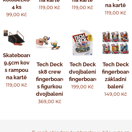
na kartě
4 ks
119,00
Kč
119,00
Kč
119,00
Kč
99,00
Kč
Skateboard
9,5cm kov
Tech Deck
Tech Deck
Tech Deck
s rampou
sk8 crew
dvojbalení
fingerboard
na kartě
fingerboard
fingerboardů
základní
119,00
Kč
s figurkou
balení
199,00
Kč
dvojbalení
149,00
Kč
369,00
Kč