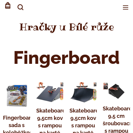
Hračky u Bílé růže
Fingerboard
Skateboard
Skateboard
Skateboard
9,5 cm
Fingerboard
9,5cm kov
9,5cm kov
šroubovací
sada s
s rampou
s rampou
s rampou
koloběžkou
na kartě
na kartě