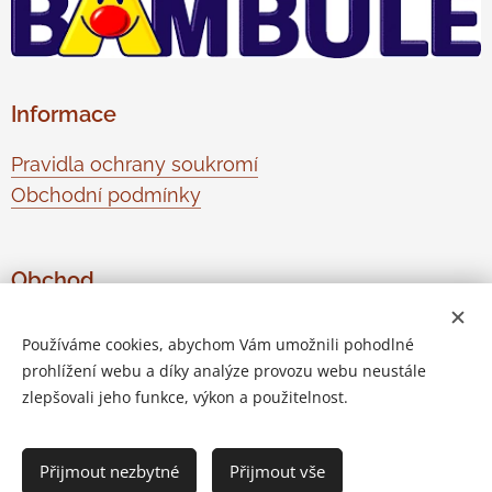
Informace
Pravidla ochrany soukromí
Obchodní podmínky
Obchod
O nás
Používáme cookies, abychom Vám umožnili pohodlné
Kontaktujte nás
prohlížení webu a díky analýze provozu webu neustále
Odstoupení od smlouvy
zlepšovali jeho funkce, výkon a použitelnost.
Přijmout nezbytné
Přijmout vše
Vytvořeno službou
Webnode
Cookies