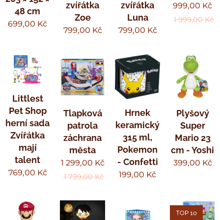
zvířátka
zvířátka
999,00
Kč
48 cm
Zoe
Luna
1 999,00
Kč
699,00
Kč
799,00
Kč
799,00
Kč
Littlest
Pet Shop
Hrnek
Tlapková
Plyšový
herní sada
keramický
patrola
Super
Zvířátka
315 ml,
záchrana
Mario 23
mají
Pokemon
města
cm - Yoshi
talent
- Confetti
1 299,00
Kč
399,00
Kč
769,00
Kč
199,00
Kč
1 799,00
Kč
TOP 10