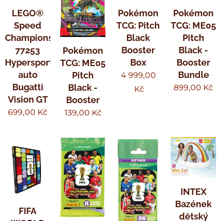
LEGO®
Pokémon
Pokémon
Speed
TCG: Pitch
TCG: ME05
Champions
Black
Pitch
77253
Booster
Black -
Pokémon
Hypersportovní
Box
Booster
TCG: ME05
auto
Bundle
Pitch
4 999,00
Bugatti
Black -
899,00
Kč
Kč
Vision GT
Booster
699,00
Kč
139,00
Kč
INTEX
Bazének
FIFA
dětský