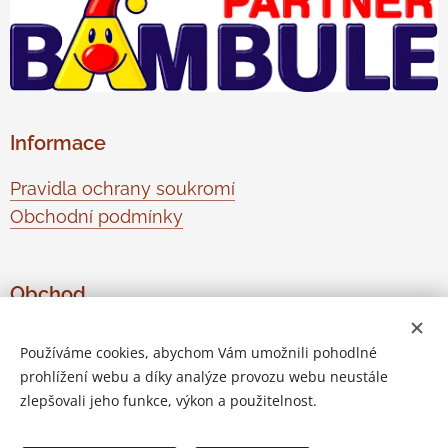
Informace
Pravidla ochrany soukromí
Obchodní podmínky
Obchod
O nás
Používáme cookies, abychom Vám umožnili pohodlné
Kontaktujte nás
prohlížení webu a díky analýze provozu webu neustále
Odstoupení od smlouvy
zlepšovali jeho funkce, výkon a použitelnost.