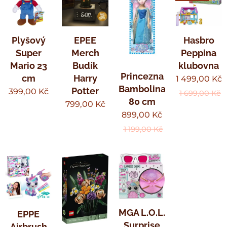
Plyšový
EPEE
Hasbro
Super
Merch
Peppina
Mario 23
Budík
klubovna
Princezna
cm
Harry
1 499,00
Kč
Bambolina
Potter
399,00
Kč
1 699,00
Kč
80 cm
799,00
Kč
899,00
Kč
1 199,00
Kč
MGA L.O.L.
EPPE
Surprise
Airbrush