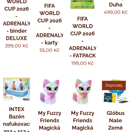
WORLD
Duha
FIFA
CUP 2026
499,00
Kč
WORLD
-
FIFA
CUP 2026
ADRENALYN
WORLD
-
- binder
CUP 2026
ADRENALYN
DELUXE
-
- karty
399,00
Kč
ADRENALYN
55,00
Kč
- FATPACK
199,00
Kč
Doprodej
INTEX
My Fuzzy
My Fuzzy
Glóbus
Bazén
Friends
Friends
Naše
nafukovací
Magická
Magická
Země
203 × 152 ×