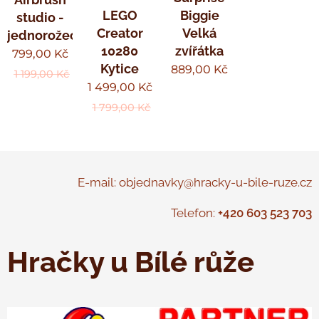
Biggie
LEGO
studio -
Velká
Creator
jednorožec
zvířátka
10280
799,00
Kč
Kytice
889,00
Kč
1 199,00
Kč
1 499,00
Kč
1 799,00
Kč
E-mail: objednavky@hracky-u-bile-ruze.cz
Telefon:
+420 603 523 703
Hračky u Bílé růže