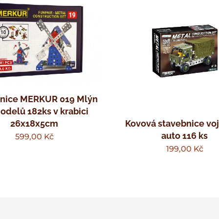
bnice MERKUR 019 Mlýn
odelů 182ks v krabici
Kovová stavebnice vo
26x18x5cm
auto 116 ks
599,00
Kč
199,00
Kč