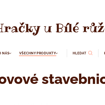
Hračky u Bílé růž
O NÁS
VŠECHNY PRODUKTY
HLEDAT
ovové stavebni