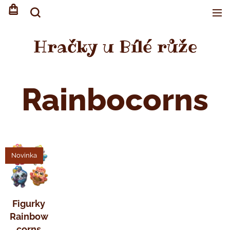
Hračky u Bílé růže
Rainbocorns
Novinka
Figurky
Rainbow
corns