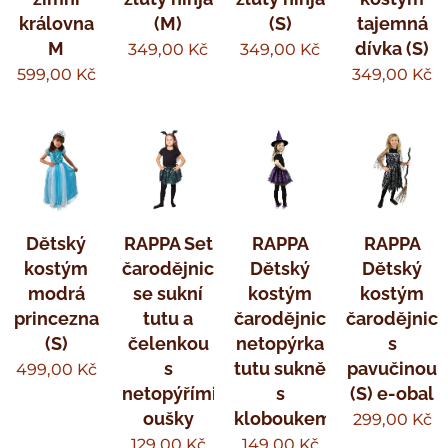
královna
(M)
(S)
tajemná
M
dívka (S)
349,00
Kč
349,00
Kč
599,00
Kč
349,00
Kč
Dětský
RAPPA Set
RAPPA
RAPPA
kostým
čarodějnice
Dětský
Dětský
modrá
se sukní
kostým
kostým
princezna
tutu a
čarodějnice
čarodějnic
(S)
čelenkou
netopýrka
s
s
tutu sukně
pavučinou
499,00
Kč
netopýřími
s
(S) e-obal
oušky
kloboukem
299,00
Kč
129,00
Kč
149,00
Kč