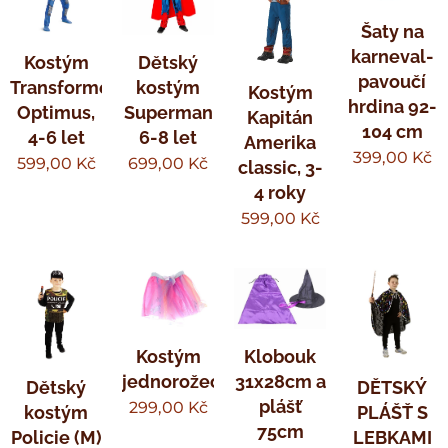
Šaty na
karneval-
Kostým
Dětský
pavoučí
Transformers
kostým
Kostým
hrdina 92-
Optimus,
Superman
Kapitán
104 cm
4-6 let
6-8 let
Amerika
399,00
Kč
599,00
Kč
699,00
Kč
classic, 3-
4 roky
599,00
Kč
Kostým
Klobouk
jednorožec
31x28cm a
Dětský
DĚTSKÝ
plášť
299,00
Kč
kostým
PLÁŠŤ S
75cm
Policie (M)
LEBKAMI