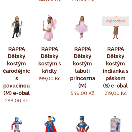
Vyprodáno
RAPPA
RAPPA
RAPPA
RAPPA
Dětský
Dětský
Dětský
Dětský
kostým
kostým s
kostým
kostým
čarodějnice
křídly
labutí
indiánka s
s
princezna
páskem
199,00
Kč
pavučinou
(M)
(S) e-obal
(M) e-obal
549,00
Kč
219,00
Kč
299,00
Kč