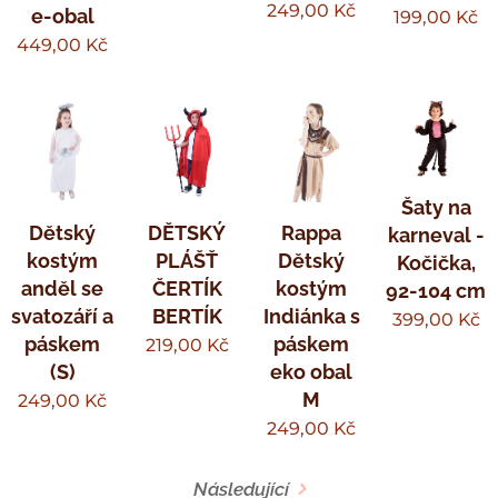
249,00
Kč
e-obal
199,00
Kč
449,00
Kč
Šaty na
Dětský
DĚTSKÝ
Rappa
karneval -
kostým
PLÁŠŤ
Dětský
Kočička,
anděl se
ČERTÍK
kostým
92-104 cm
svatozáří a
BERTÍK
Indiánka s
399,00
Kč
páskem
páskem
219,00
Kč
(S)
eko obal
M
249,00
Kč
249,00
Kč
Následující