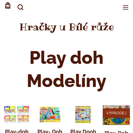
Hračky u Bílé růže
Play doh
Modelíny
VÝPRODEJ
Play-doh
Play- Doh
Play Dooh