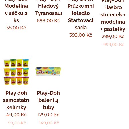
Play-Doh
Modelína
Hladový
Průzkumnické
Hasbro
v sáčku 2
Tyranosaurus
letadlo
stoleček +
ks
Startovací
699,00
Kč
modelína
sada
55,00
Kč
+ pastelky
399,00
Kč
299,00
Kč
999,00
Kč
Play doh
Play-Doh
samostatné
balení 4
kelímky
tuby
49,00
Kč
129,00
Kč
59,00
Kč
149,00
Kč