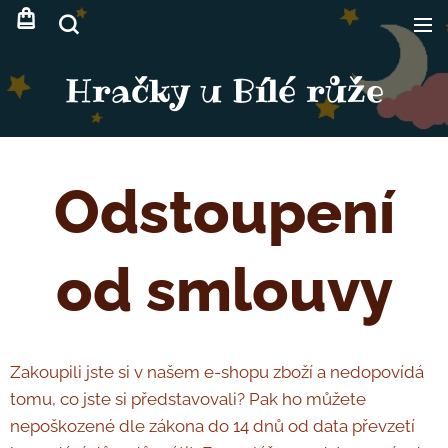
Hračky u Bílé růže
Odstoupení
od smlouvy
Zakoupili jste si v našem e-shopu zboží a nedopovídá
tomu, co jste si představovali? Pak ho můžete
nepoškozené dle zákona do 14 dnů od data převzetí