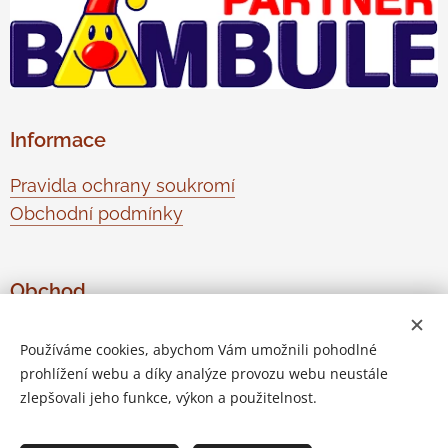
Informace
Pravidla ochrany soukromí
Obchodní podmínky
Obchod
O nás
Používáme cookies, abychom Vám umožnili pohodlné
Kontaktujte nás
prohlížení webu a díky analýze provozu webu neustále
Odstoupení od smlouvy
zlepšovali jeho funkce, výkon a použitelnost.