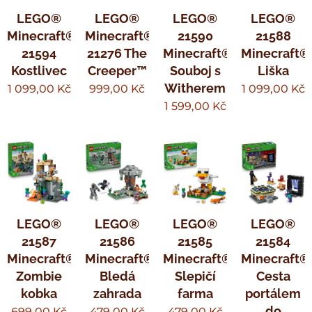
LEGO®
LEGO®
LEGO®
LEGO®
Minecraft®
Minecraft®
21590
21588
21594
21276 The
Minecraft®
Minecraft®
Kostlivec
Creeper™
Souboj s
Liška
Witherem
1 099,00
Kč
999,00
Kč
1 099,00
Kč
1 599,00
Kč
LEGO®
LEGO®
LEGO®
LEGO®
21587
21586
21585
21584
Minecraft®
Minecraft®
Minecraft®
Minecraft®
Zombie
Bledá
Slepičí
Cesta
kobka
zahrada
farma
portálem
do
699,00
Kč
479,00
Kč
479,00
Kč