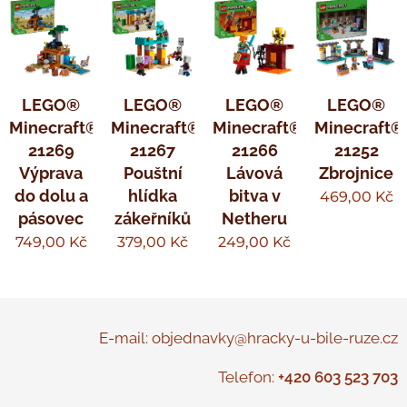
LEGO®
LEGO®
LEGO®
LEGO®
Minecraft®
Minecraft®
Minecraft®
Minecraft®
21269
21267
21266
21252
Výprava
Pouštní
Lávová
Zbrojnice
do dolu a
hlídka
bitva v
469,00
Kč
pásovec
zákeřníků
Netheru
749,00
Kč
379,00
Kč
249,00
Kč
E-mail: objednavky@hracky-u-bile-ruze.cz
Telefon:
+420 603 523 703