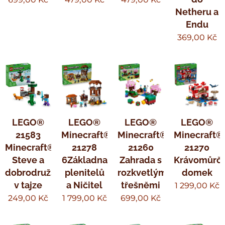
Netheru a
Endu
369,00
Kč
LEGO®
LEGO®
LEGO®
LEGO®
21583
Minecraft®
Minecraft®
Minecraft®
Minecraft®
21278
21260
21270
Steve a
6Základna
Zahrada s
Krávomůrčí
dobrodružství
plenitelů
rozkvetlými
domek
v tajze
a Ničitel
třešněmi
1 299,00
Kč
249,00
Kč
1 799,00
Kč
699,00
Kč