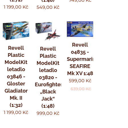
749,00
Kč
1 199,00
Kč
549,00
Kč
Revell
Revell
Revell
04835 -
Plastic
Plastic
Supermarine
ModelKit
ModelKit
SEAFIRE
letadlo
letadlo
Mk XV 1:48
03846 -
03820 -
599,00
Kč
Gloster
Eurofighter
639,00
Kč
Gladiator
„Black
Mk. II
Jack“
(1:32)
(1:48)
1 199,00
Kč
999,00
Kč