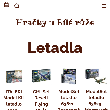
Hračky u Bílé růže
Letadla
ModelSet
ModelSet
ITALERI
Gift-Set
letadlo
letadlo
Model Kit
Revell
63811 -
63829 -
letadlo
Flying
Beechcraft
Messerschm