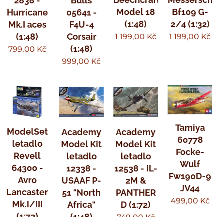
2838 -
Bulls
Model 18
Bf109 G-
Hurricane
05641 -
(1:48)
2/4 (1:32)
Mk.I aces
F4U-4
(1:48)
Corsair
1 199,00
Kč
1 199,00
Kč
(1:48)
799,00
Kč
999,00
Kč
Tamiya
ModelSet
Academy
Academy
60778
letadlo
Model Kit
Model Kit
Focke-
Revell
letadlo
letadlo
Wulf
64300 -
12338 -
12538 - IL-
Fw190D-9
Avro
USAAF P-
2M &
JV44
Lancaster
51 "North
PANTHER
499,00
Kč
Mk.I/III
Africa"
D (1:72)
(1:72)
(1:48)