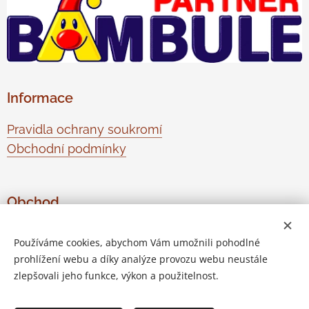
Informace
Pravidla ochrany soukromí
Obchodní podmínky
Obchod
O nás
Používáme cookies, abychom Vám umožnili pohodlné
Kontaktujte nás
prohlížení webu a díky analýze provozu webu neustále
Odstoupení od smlouvy
zlepšovali jeho funkce, výkon a použitelnost.