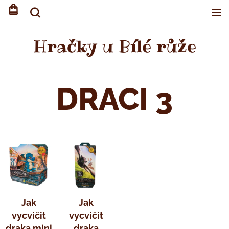
Hračky u Bílé růže
DRACI 3
Jak
Jak
vycvičit
vycvičit
draka mini
draka