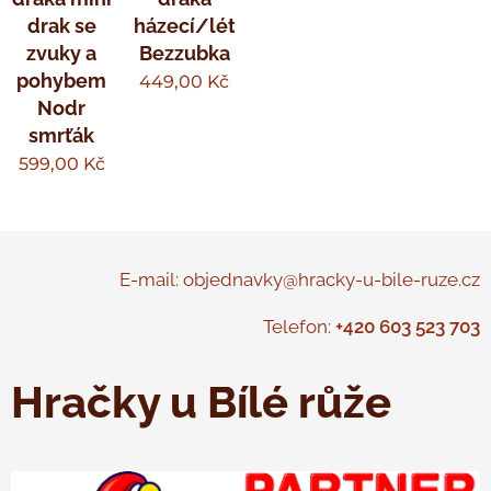
drak se
házecí/létající
zvuky a
Bezzubka
pohybem
449,00
Kč
Nodr
smrťák
599,00
Kč
E-mail: objednavky@hracky-u-bile-ruze.cz
Telefon:
+420 603 523 703
Hračky u Bílé růže