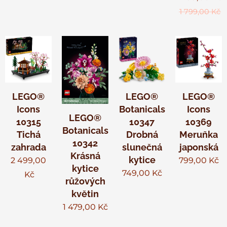
1 799,00
Kč
LEGO®
LEGO®
LEGO®
Icons
Botanicals
Icons
LEGO®
10315
10347
10369
Botanicals
Tichá
Drobná
Meruňka
10342
zahrada
slunečná
japonská
Krásná
kytice
2 499,00
799,00
Kč
kytice
749,00
Kč
Kč
růžových
květin
1 479,00
Kč