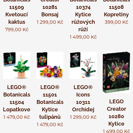
11509
10281
10374
11508
Kvetoucí
Bonsaj
Kytice
Kopretiny
kaktus
růžových
1 299,00
Kč
399,00
Kč
růží
799,00
Kč
1 499,00
Kč
LEGO®
LEGO®
LEGO®
Botanicals
11501
Icons
LEGO
11504
Botanicals
10311
Creator
Lopatkovec
Kytice
Orchidej
10280
tulipánů
1 479,00
Kč
1 299,00
Kč
Kytice
1 479,00
Kč
1 499,00
Kč