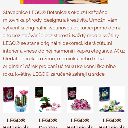
Stavebnice LEGO® Botanicals okouzlí každého
milovníka přírody, designu a kreativity. Umožní vám
vytvořit si originální květinovou dekoraci přímo doma,
a to bez zalévání a bez starostí. Každý model květiny
LEGO® se stane originální dekorací, která zútulní
interiér a vnese do něj harmonii i kapku elegance. Ať už
hledáte dárek pro ženu, maminku nebo třeba
originální dárek pro paní učitelku ke konci školního
roku, květiny LEGO® zaručeně zahřejí u srdce.
LEGO®
LEGO®
LEGO®
LEGO®
Botanicals
Creator
Botanicals
Botanicals