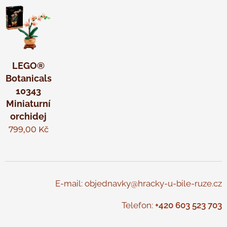
LEGO®
Botanicals
10343
Miniaturní
orchidej
799,00
Kč
E-mail: objednavky@hracky-u-bile-ruze.cz
Telefon:
+420 603 523 703