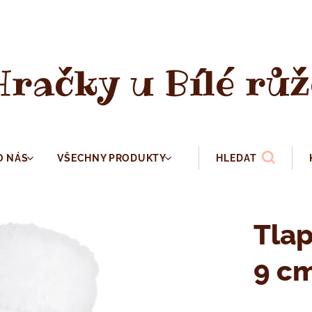
Hračky u Bílé růž
O NÁS
VŠECHNY PRODUKTY
HLEDAT
Tlap
9 c