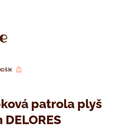
e
KOŠÍK
ková patrola plyš
m DELORES