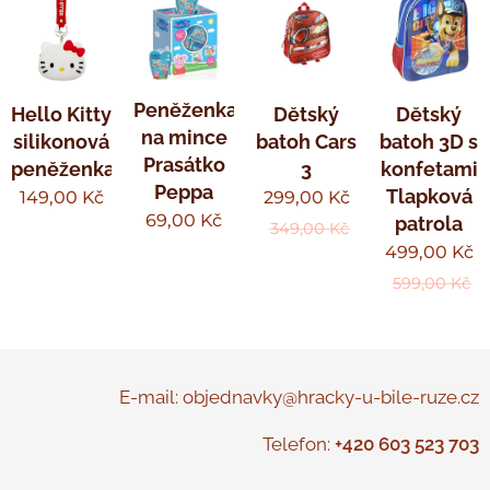
Peněženka
Hello Kitty
Dětský
Dětský
na mince
silikonová
batoh Cars
batoh 3D s
Prasátko
peněženka
3
konfetami
Peppa
Tlapková
149,00
Kč
299,00
Kč
69,00
Kč
patrola
349,00
Kč
499,00
Kč
599,00
Kč
E-mail: objednavky@hracky-u-bile-ruze.cz
Telefon:
+420 603 523 703