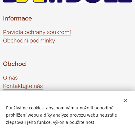
Informace
Pravidla ochrany soukromí
Obchodní podmínky
Obchod
O nás
Kontaktujte nás
Odstoupení od smlouvy
Používáme cookies, abychom Vám umožnili pohodlné
prohlížení webu a díky analýze provozu webu neustále
Vytvořeno službou
Webnode
Cookies
zlepšovali jeho funkce, výkon a použitelnost.