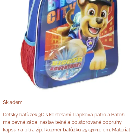
Skladem
Dětský baťůžek 3D s konfetami Tlapková patrola.Batoh
má pevná záda, nastavitelné a polstorované popruhy,
kapsu na pití a zip. Rozměr baťůžku 25×31×10 cm. Materiál