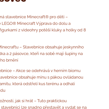
á stavebnice Minecraft® pro děti –
e LEGO® Minecraft Výprava do dolu a
figurkami z videohry potěší kluky a holky od 8
Minecraftu – Stavebnice obsahuje jeskynního
lka a 2 pásovce, kteří na sobě mají šupiny na
ího brnění
ebnice – Akce se odehrává v herním biomu
tavebnice obsahuje minu s pákou ovládanou
amitu, která odstřelí kus terénu a odhalí
udu
ností, jak si hrát – Tuto praktickou
 stavebnici lze snadno přestavět a vydat se na