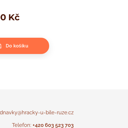
00
Kč
Do košíku
navky@hracky-u-bile-ruze.cz
Telefon:
+420 603 523 703