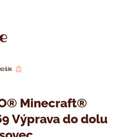
e
KOŠÍK
O® Minecraft®
9 Výprava do dolu
ásovec