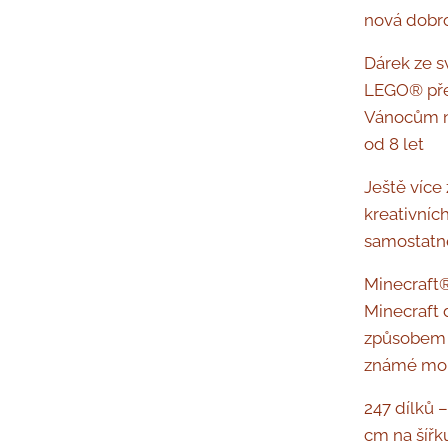
nová dobro
Dárek ze s
LEGO® pře
Vánocům ne
od 8 let
Ještě více
kreativníc
samostatně
Minecraft
Minecraft
způsobem p
známé mob
247 dílků 
cm na šířk