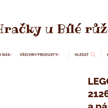
Hračky u Bílé růž
O NÁS
VŠECHNY PRODUKTY
HLEDAT
LEG
2126
a p