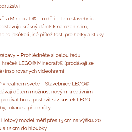
družství
věta Minecraft® pro děti – Tato stavebnice
dstavuje krásný dárek k narozeninám,
bo jakékoli jiné příležitosti pro holky a kluky
 zábavy – Prohlédněte si celou řadu
h hraček LEGO® Minecraft® (prodávají se
) inspirovaných videohrami
® v reálném světě – Stavebnice LEGO®
 dávají dětem možnost novým kreativním
rožívat hru a postavit si z kostek LEGO
y, lokace a předměty
– Hotový model měří přes 15 cm na výšku, 20
u a 12 cm do hloubky.