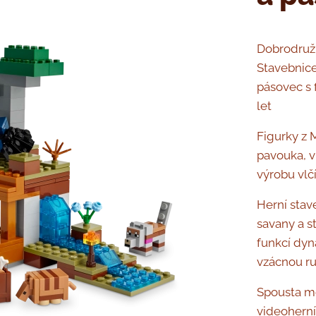
Dobrodružn
Stavebnic
pásovec s 
let
Figurky z 
pavouka, v
výrobu vlč
Herní stav
savany a s
funkcí dyn
vzácnou r
Spousta mož
videoherní