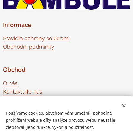
Informace
Pravidla ochrany soukromí
Obchodní podmínky
Obchod
O nás
Kontaktujte nás
Odstoupení od smlouvy
Používáme cookies, abychom Vám umožnili pohodlné
prohlížení webu a díky analýze provozu webu neustále
Vytvořeno službou
Webnode
Cookies
zlepšovali jeho funkce, výkon a použitelnost.