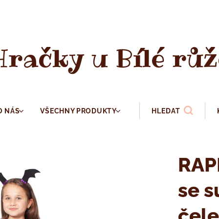
Hračky u Bílé růž
O NÁS
VŠECHNY PRODUKTY
HLEDAT
RAPP
se s
čele