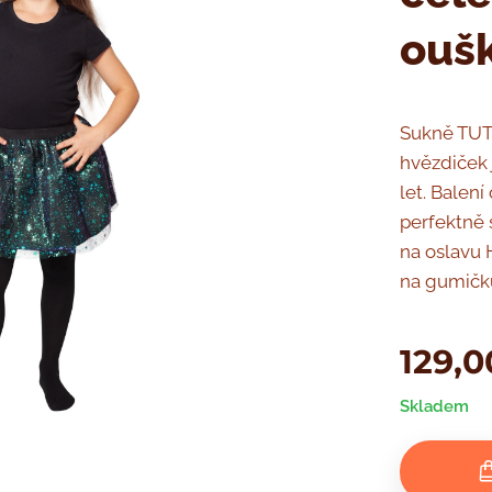
ouš
Sukně TUT
hvězdiček 
let. Balen
perfektně 
na oslavu 
na gumičku
129,0
Skladem