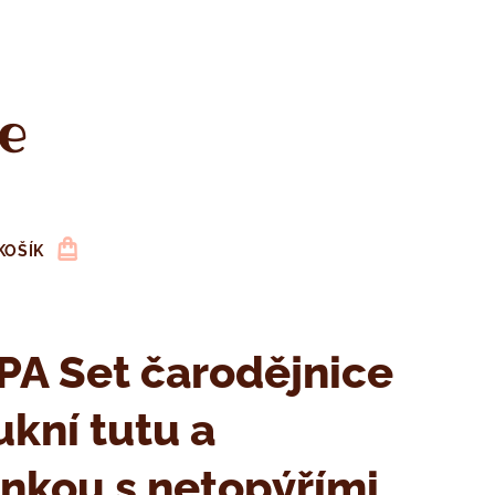
e
KOŠÍK
A Set čarodějnice
ukní tutu a
nkou s netopýřími