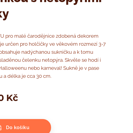
ky
U pro malé čarodějnice zdobená dekorem
je určen pro holčičky ve věkovém rozmezí 3-7
í obsahuje nadýchanou sukničku a k tomu
sladěnou čelenku netopýra. Skvěle se hodí i
Halloweenu nebo karneval! Sukně je v pase
 a délka je cca 30 cm.
0
Kč
Do košíku