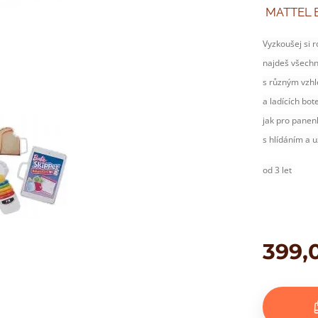
MATTEL 
Vyzkoušej si 
najdeš všechny
s různým vzhl
a ladících bot
jak pro panen
s hlídáním a u
od 3 let
399,