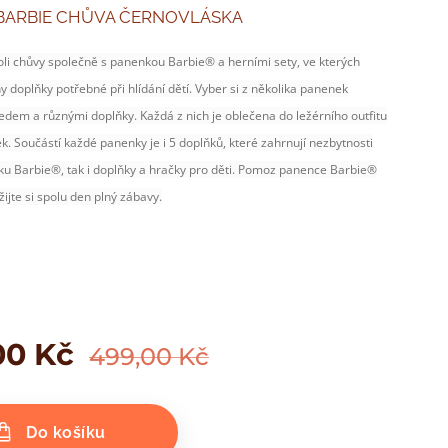
BARBIE CHŮVA ČERNOVLÁSKA
roli chůvy společně s panenkou Barbie® a herními sety, ve kterých
 doplňky potřebné při hlídání dětí. Vyber si z několika panenek
edem a různými doplňky. Každá z nich je oblečena do ležérního outfitu
ek. Součástí každé panenky je i 5 doplňků, které zahrnují nezbytnosti
ku Barbie®, tak i doplňky a hračky pro děti. Pomoz panence Barbie®
žijte si spolu den plný zábavy.
00
Kč
499,00
Kč
Do košíku