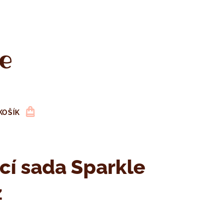
e
KOŠÍK
cí sada Sparkle
z