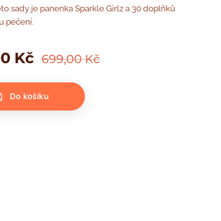
éto sady je panenka Sparkle Girlz a 30 doplňků
u pečení.
00
Kč
699,00
Kč
Do košíku