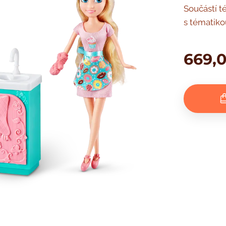
Součástí t
s tématiko
669,