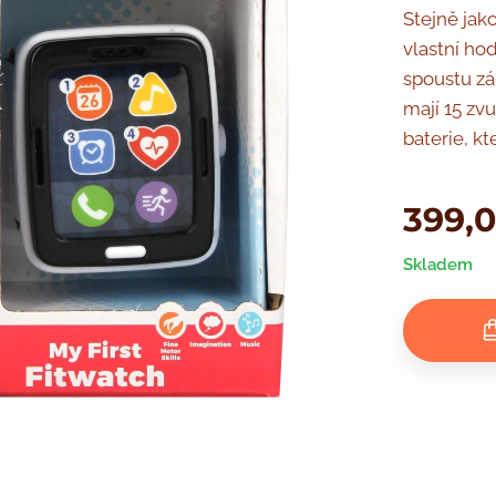
Stejně jak
vlastní hod
spoustu zá
mají 15 zv
baterie, kt
399,
Skladem