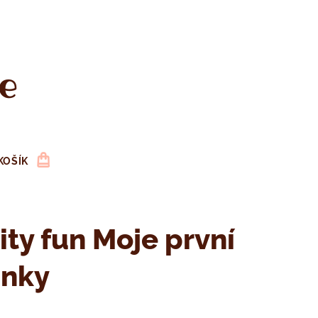
e
KOŠÍK
nity fun Moje první
inky