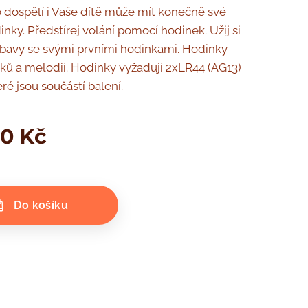
o dospělí i Vaše dítě může mít konečně své
inky. Předstírej volání pomocí hodinek. Užij si
bavy se svými prvními hodinkami. Hodinky
uků a melodií. Hodinky vyžadují 2xLR44 (AG13)
eré jsou součástí balení.
00
Kč
Do košíku