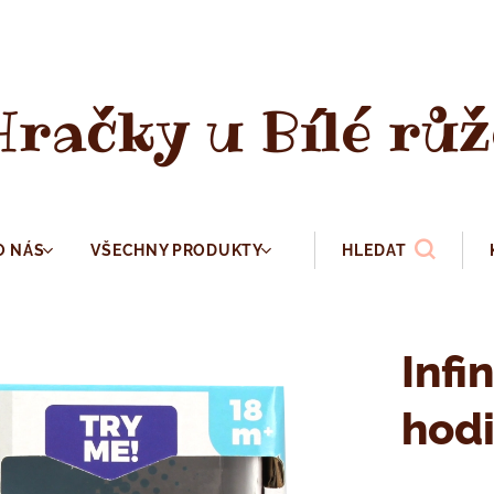
Hračky u Bílé růž
O NÁS
VŠECHNY PRODUKTY
HLEDAT
Infi
hod