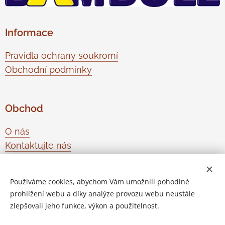
Informace
Pravidla ochrany soukromí
Obchodní podmínky
Obchod
O nás
Kontaktujte nás
Odstoupení od smlouvy
Používáme cookies, abychom Vám umožnili pohodlné
prohlížení webu a díky analýze provozu webu neustále
Vytvořeno službou
Webnode
Cookies
zlepšovali jeho funkce, výkon a použitelnost.