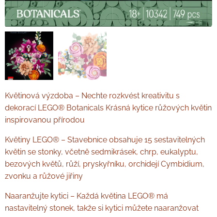
Květinová výzdoba – Nechte rozkvést kreativitu s
dekorací LEGO® Botanicals Krásná kytice růžových květin
inspirovanou přírodou
Květiny LEGO® – Stavebnice obsahuje 15 sestavitelných
květin se stonky, včetně sedmikrásek, chrp, eukalyptu,
bezových květů, růží, pryskyřníku, orchidejí Cymbidium,
zvonku a růžové jiřiny
Naaranžujte kytici – Každá květina LEGO® má
nastavitelný stonek, takže si kytici můžete naaranžovat