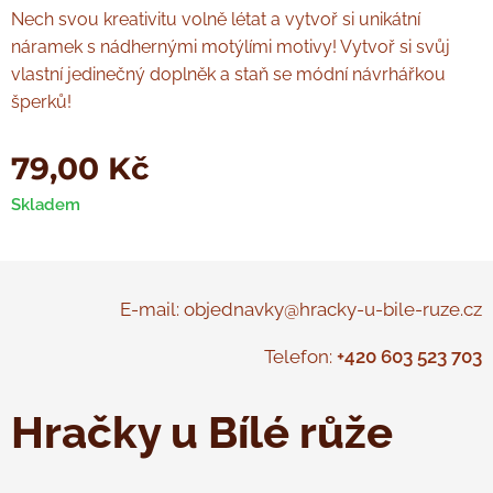
Nech svou kreativitu volně létat a vytvoř si unikátní
náramek s nádhernými motýlími motivy! Vytvoř si svůj
vlastní jedinečný doplněk a staň se módní návrhářkou
šperků!
79,00
Kč
Skladem
E-mail: objednavky@hracky-u-bile-ruze.cz
Telefon:
+420 603 523 703
Hračky u Bílé růže