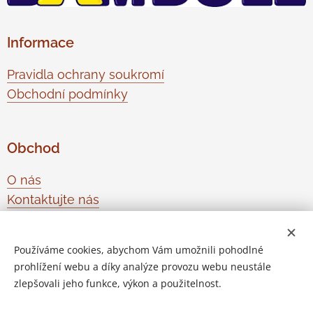
Informace
Pravidla ochrany soukromí
Obchodní podmínky
Obchod
O nás
Kontaktujte nás
Odstoupení od smlouvy
Používáme cookies, abychom Vám umožnili pohodlné
prohlížení webu a díky analýze provozu webu neustále
Vytvořeno službou
Webnode
Cookies
zlepšovali jeho funkce, výkon a použitelnost.