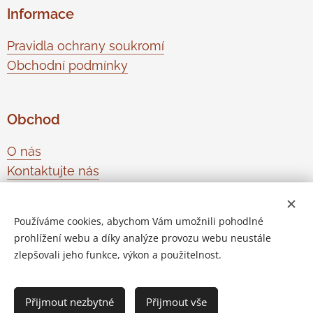
Informace
Pravidla ochrany soukromí
Obchodní podmínky
Obchod
O nás
Kontaktujte nás
Odstoupení od smlouvy
Používáme cookies, abychom Vám umožnili pohodlné
prohlížení webu a díky analýze provozu webu neustále
Vytvořeno službou
Webnode
Cookies
zlepšovali jeho funkce, výkon a použitelnost.
Do košíku
Přijmout nezbytné
Přijmout vše