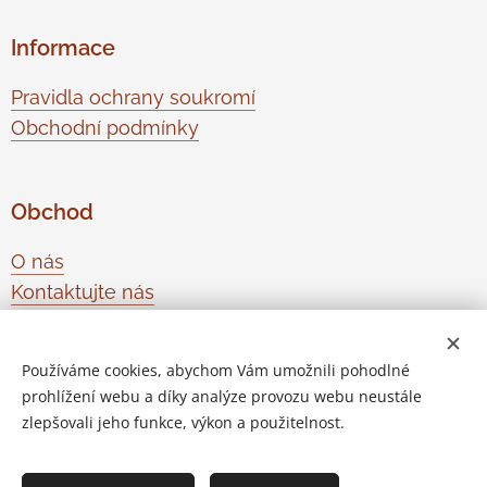
Informace
Pravidla ochrany soukromí
Obchodní podmínky
Obchod
O nás
Kontaktujte nás
Odstoupení od smlouvy
Používáme cookies, abychom Vám umožnili pohodlné
prohlížení webu a díky analýze provozu webu neustále
Vytvořeno službou
Webnode
Cookies
zlepšovali jeho funkce, výkon a použitelnost.