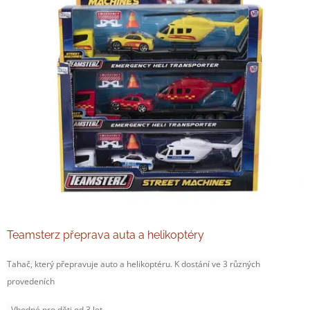
Teamsterz přeprava auta a helikoptéry
Tahač, který přepravuje auto a helikoptéru. K dostání ve 3 různých
provedeních
. Vhodné pro děti od 3 let.