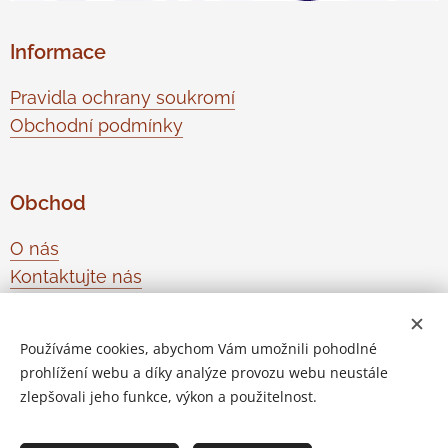
Informace
Pravidla ochrany soukromí
Obchodní podmínky
Obchod
O nás
Kontaktujte nás
Odstoupení od smlouvy
Používáme cookies, abychom Vám umožnili pohodlné
prohlížení webu a díky analýze provozu webu neustále
Vytvořeno službou
Webnode
Cookies
zlepšovali jeho funkce, výkon a použitelnost.