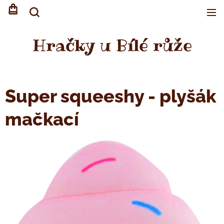
Hračky u Bílé růže
Super squeeshy - plyšák
mačkací