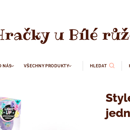
Hračky u Bílé růž
O NÁS
VŠECHNY PRODUKTY
HLEDAT
Styl
jed