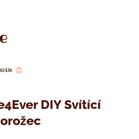
e
KOŠÍK
e4Ever DIY Svítící
norožec