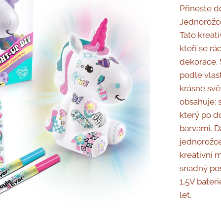
Přineste d
Jednorožce
Tato kreat
kteří se rá
dekorace. 
podle vlast
krásné svě
obsahuje: 
který po do
barvami. D
jednorožce
kreativní 
snadný pos
1,5V bateri
let.