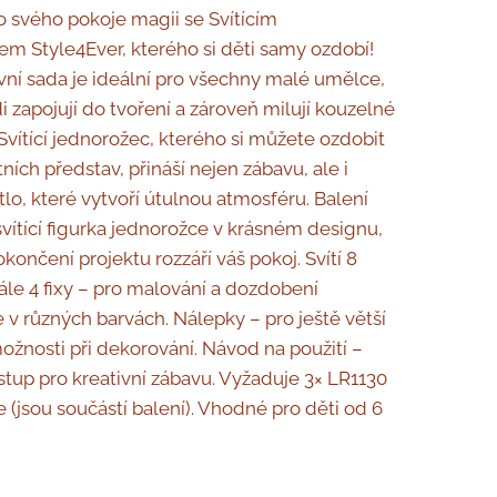
o svého pokoje magii se Svítícím
m Style4Ever, kterého si děti samy ozdobí!
ivní sada je ideální pro všechny malé umělce,
di zapojují do tvoření a zároveň milují kouzelné
Svítící jednorožec, kterého si můžete ozdobit
ních představ, přináší nejen zábavu, ale i
tlo, které vytvoří útulnou atmosféru. Balení
svítící figurka jednorožce v krásném designu,
končení projektu rozzáří váš pokoj. Svítí 8
ále 4 fixy – pro malování a dozdobení
 v různých barvách. Nálepky – pro ještě větší
možnosti při dekorování. Návod na použití –
tup pro kreativní zábavu. Vyžaduje 3× LR1130
e (jsou součástí balení). Vhodné pro děti od 6