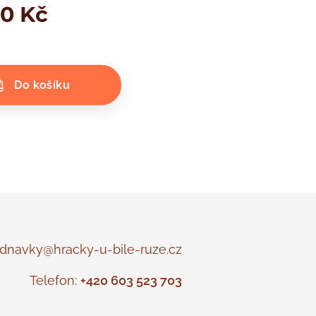
00
Kč
Do košíku
navky@hracky-u-bile-ruze.cz
Telefon:
+420 603 523 703