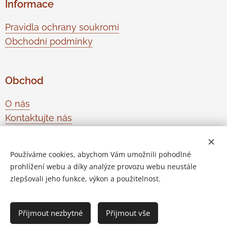
Informace
Pravidla ochrany soukromí
Obchodní podmínky
Obchod
O nás
Kontaktujte nás
Odstoupení od smlouvy
Používáme cookies, abychom Vám umožnili pohodlné
prohlížení webu a díky analýze provozu webu neustále
Vytvořeno službou
Webnode
Cookies
zlepšovali jeho funkce, výkon a použitelnost.
Do košíku
Přijmout nezbytné
Přijmout vše