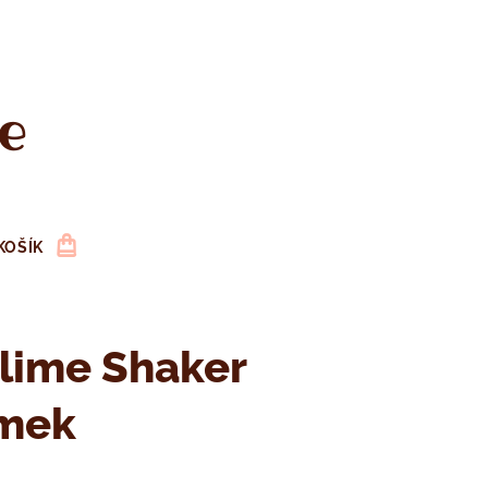
e
KOŠÍK
lime Shaker
ímek