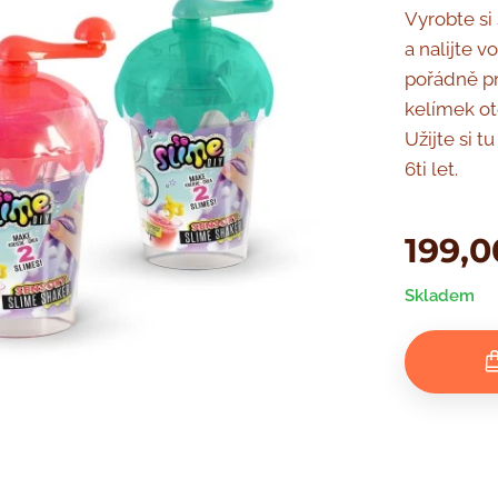
Vyrobte si 
a nalijte 
pořádně pr
kelímek ote
Užijte si 
6ti let.
199,0
Skladem