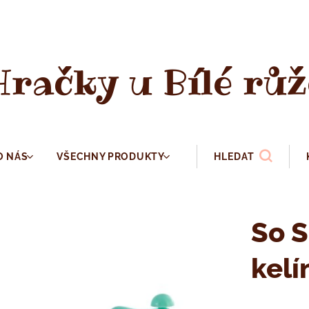
Hračky u Bílé růž
O NÁS
VŠECHNY PRODUKTY
HLEDAT
So S
kel