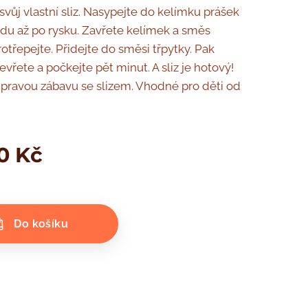
svůj vlastní sliz. Nasypejte do kelímku prášek
vodu až po rysku. Zavřete kelímek a směs
otřepejte. Přidejte do směsi třpytky. Pak
vřete a počkejte pět minut. A sliz je hotový!
tu pravou zábavu se slizem. Vhodné pro děti od
0
Kč
Do košíku