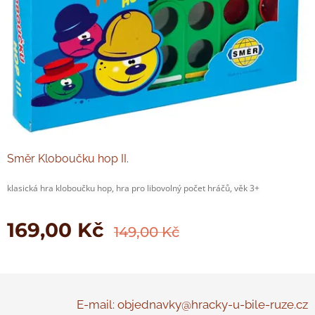
Směr Kloboučku hop II.
klasická hra kloboučku hop, hra pro libovolný počet hráčů, věk 3+
169,00
Kč
149,00
Kč
E-mail: objednavky@hracky-u-bile-ruze.cz