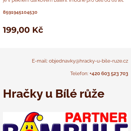
je v pěkném dárkovém balení. Vhodné pro děti od 6ti let.
8591945104530
199,00
Kč
E-mail: objednavky@hracky-u-bile-ruze.cz
Telefon:
+420 603 523 703
Hračky u Bílé růže