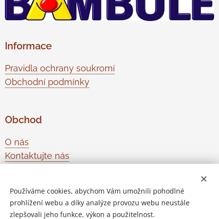
Informace
Pravidla ochrany soukromí
Obchodní podmínky
Obchod
O nás
Kontaktujte nás
Odstoupení od smlouvy
Používáme cookies, abychom Vám umožnili pohodlné
prohlížení webu a díky analýze provozu webu neustále
Vytvořeno službou
Webnode
Cookies
zlepšovali jeho funkce, výkon a použitelnost.