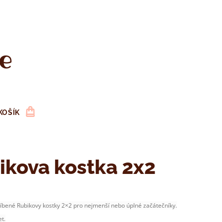
e
KOŠÍK
ikova kostka 2x2
líbené Rubikovy kostky 2×2 pro nejmenší nebo úplné začátečníky.
et.