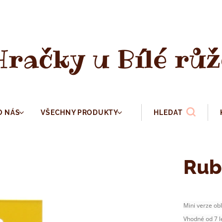
Hračky u Bílé růž
O NÁS
VŠECHNY PRODUKTY
HLEDAT
Rub
Mini verze ob
Vhodné od 7 l