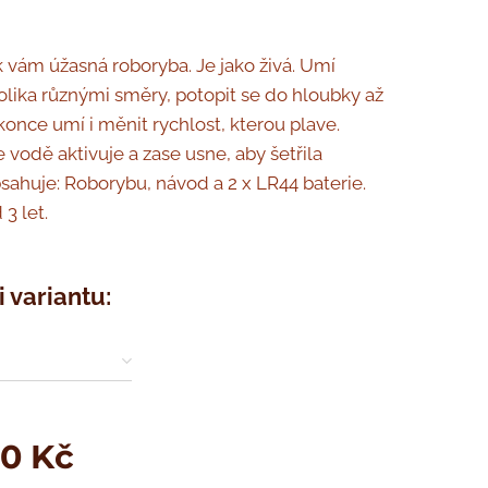
k vám úžasná roboryba. Je jako živá. Umí
olika různými směry, potopit se do hloubky až
konce umí i měnit rychlost, kterou plave.
 vodě aktivuje a zase usne, aby šetřila
bsahuje: Roborybu, návod a 2 x LR44 baterie.
 3 let.
i variantu:
00
Kč