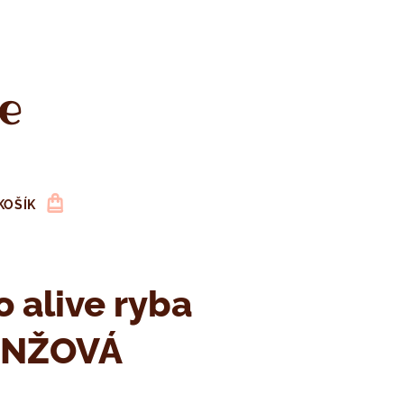
e
KOŠÍK
 alive ryba
NŽOVÁ