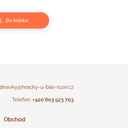
Do košíku
navky@hracky-u-bile-ruze.cz
Telefon:
+420 603 523 703
Obchod