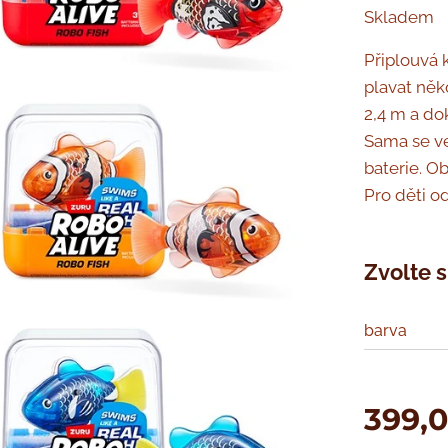
Skladem
Připlouvá 
plavat něk
2,4 m a do
Sama se ve
baterie. O
Pro děti od
Zvolte s
barva
399,