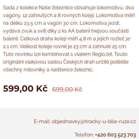
Sada z kolekce Naše železnice obsahuje lokomotivu, dva
vagóny, 12 zahnutých a 8 rovných kolejí. Lokomotiva měří
na délku 23,5 cm a vagón 30 cm. Lokomotiva jezdí,
vydává zvuk a svítí díky 2 ks AA baterií (nejsou součástí
balení). Celková dráha kolejí měří 4,8 m a jejich rozteč je
2,1 cm. Velikost koleje rovné je 23 cm a zahnuté 25 cm.
Tuto novinku lze kombinovat s vlakem RegioJet. Touto
originální vlakovou sadou Českých drah určitě potěšíte
všechny milovníky a nadšence železnic.
599,00
Kč
699,00
Kč
E-mail: objednavky@hracky-u-bile-ruze.cz
Telefon:
+420 603 523 703