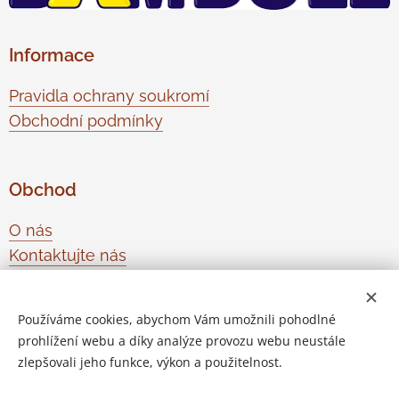
Informace
Pravidla ochrany soukromí
Obchodní podmínky
Obchod
O nás
Kontaktujte nás
Odstoupení od smlouvy
Používáme cookies, abychom Vám umožnili pohodlné
prohlížení webu a díky analýze provozu webu neustále
Vytvořeno službou
Webnode
Cookies
zlepšovali jeho funkce, výkon a použitelnost.