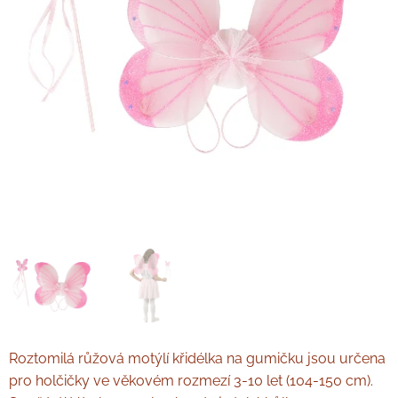
Roztomilá růžová motýlí křidélka na gumičku jsou určena
pro holčičky ve věkovém rozmezí 3-10 let (104-150 cm).