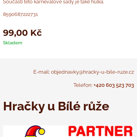
Součástí této karnevalové sady je také hůlka.
8590687222731
99,00
Kč
Skladem
E-mail: objednavky@hracky-u-bile-ruze.cz
Telefon:
+420 603 523 703
Hračky u Bílé růže