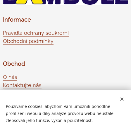
Informace
Pravidla ochrany soukromí
Obchodní podmínky
Obchod
O nás
Kontaktujte nás
Odstoupení od smlouvy
Používáme cookies, abychom Vám umožnili pohodlné
prohlížení webu a díky analýze provozu webu neustále
Vytvořeno službou
Webnode
Cookies
zlepšovali jeho funkce, výkon a použitelnost.