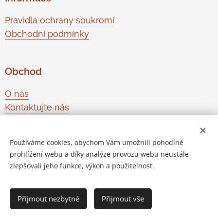
Pravidla ochrany soukromí
Obchodní podmínky
Obchod
O nás
Kontaktujte nás
Odstoupení od smlouvy
Používáme cookies, abychom Vám umožnili pohodlné
prohlížení webu a díky analýze provozu webu neustále
Vytvořeno službou
Webnode
Cookies
zlepšovali jeho funkce, výkon a použitelnost.
Do košíku
Přijmout nezbytné
Přijmout vše