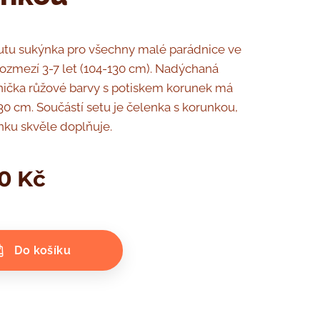
utu sukýnka pro všechny malé parádnice ve
zmezí 3-7 let (104-130 cm). Nadýchaná
nička růžové barvy s potiskem korunek má
30 cm. Součástí setu je čelenka s korunkou,
nku skvěle doplňuje.
0
Kč
Do košíku