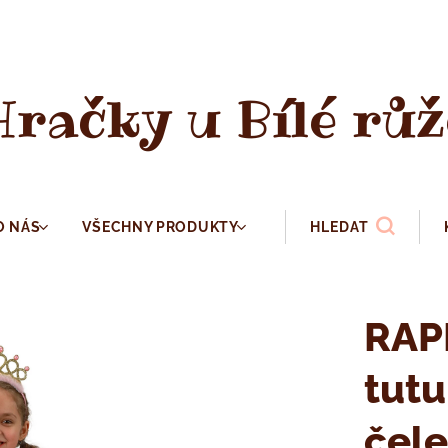
Hračky u Bílé růž
O NÁS
VŠECHNY PRODUKTY
HLEDAT
RAP
tutu
čel