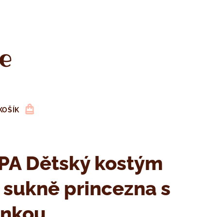
e
KOŠÍK
PA Dětský kostým
 sukně princezna s
enkou