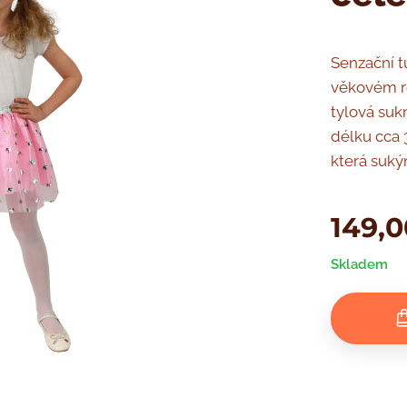
Senzační t
věkovém ro
tylová suk
délku cca 
která suký
149,0
Skladem