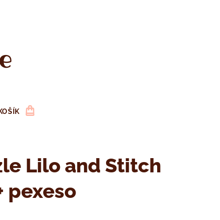
e
KOŠÍK
le Lilo and Stitch
+ pexeso