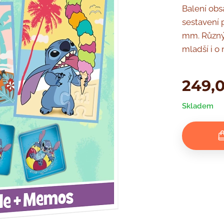
Balení obs
sestavení 
mm. Různý
mladší i o 
249,
Skladem