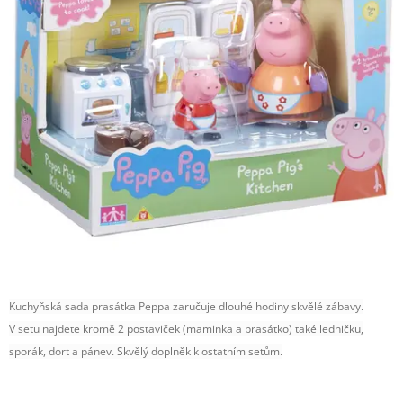
Kuchyňská sada prasátka Peppa zaručuje dlouhé hodiny skvělé zábavy.
V setu najdete kromě 2 postaviček (maminka a prasátko) také ledničku,
sporák, dort a pánev. Skvělý doplněk k ostatním setům.