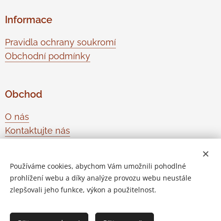
Informace
Pravidla ochrany soukromí
Obchodní podmínky
Obchod
O nás
Kontaktujte nás
Odstoupení od smlouvy
Používáme cookies, abychom Vám umožnili pohodlné
prohlížení webu a díky analýze provozu webu neustále
Vytvořeno službou
Webnode
Cookies
zlepšovali jeho funkce, výkon a použitelnost.