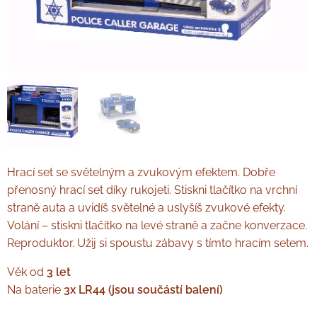
Hrací set se světelným a zvukovým efektem. Dobře
přenosný hrací set díky rukojeti. Stiskni tlačítko na vrchní
straně auta a uvidíš světelné a uslyšíš zvukové efekty.
Volání – stiskni tlačítko na levé straně a začne konverzace.
Reproduktor. Užij si spoustu zábavy s tímto hracím setem.
Věk od
3 let
Na baterie
3x LR44 (jsou součástí balení)